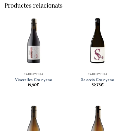
Productes relacionats
CARINYENA
CARINYENA
Vinerel·les Carinyena
Selecció Carinyena
19,90
€
32,75
€