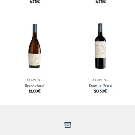
6,75
€
6,75
€
ALTAVINS
ALTAVINS
Ilercavònia
Domus Pensi
12,00
€
20,30
€