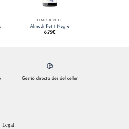
+
ALMODÍ PETIT
a
Almodí Petit Negre
6,75
€
ó
Gestió directa des del celler
Legal