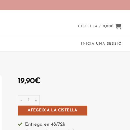
CISTELLA /
0,00
€
INICIA UNA SESSIÓ
19,90
€
quantitat de Vinerel·les Carinyena
AFEGEIX A LA CISTELLA
Entrega en 48/72h