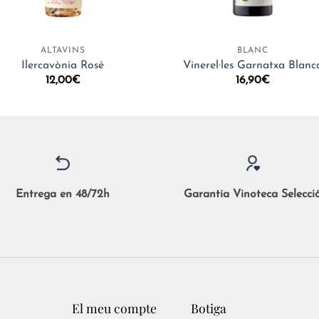
+
ALTAVINS
BLANC
Ilercavònia Rosé
Vinerel·les Garnatxa Blanc
12,00
€
16,90
€
Entrega en 48/72h
Garantia Vinoteca Selecci
El meu compte
Botiga