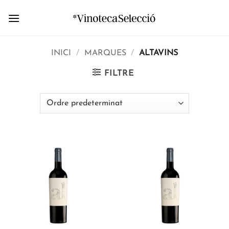
Skip
to
content
INICI
/
MARQUES
/
ALTAVINS
FILTRE