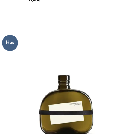
22,40
€
Nou