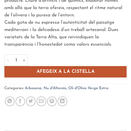
producte. Lliure d’artificis i de químics, elaborat només
amb alló que la terra ofereix, respectant el ritme natural
de l’olivera i la puresa de l’entorn.
Cada gota de nu expressa l’autenticitat del paisatge
mediterrani i la delicadesa d’un treball artesanal. Dues
varietats de la Terra Alta, que reivindiquen la
transparència i l’honestedat coma valors essencials.
quantitat de Nu Arbosana
AFEGEIX A LA CISTELLA
Categories:
Arbosana
,
Nu d'Altavins
,
Oli d'Oliva Verge Extra